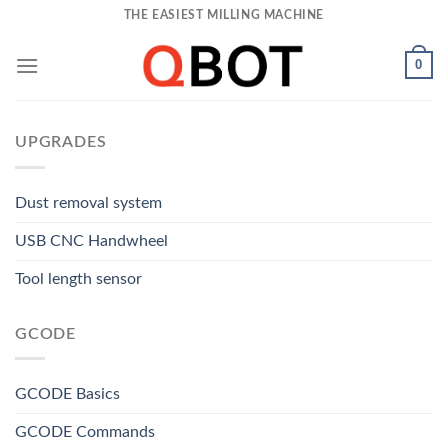
Skip
THE EASIEST MILLING MACHINE
to
content
0
UPGRADES
Dust removal system
USB CNC Handwheel
Tool length sensor
GCODE
GCODE Basics
GCODE Commands