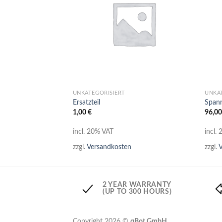
+
+
UNKATEGORISIERT
UNKA
Ersatzteil
Spann
1,00
€
96,0
incl. 20% VAT
incl.
zzgl.
Versandkosten
zzgl.
V
2 YEAR WARRANTY
(UP TO 300 HOURS)
Copyright 2026 ©
qBot GmbH