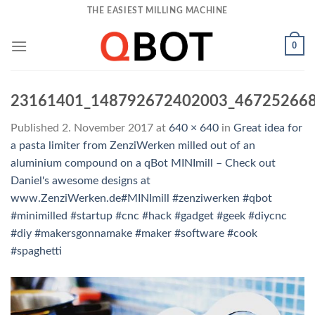
Skip
THE EASIEST MILLING MACHINE
to
content
0
23161401_148792672402003_46725266
Published
2. November 2017
at
640 × 640
in
Great idea for
a pasta limiter from ZenziWerken milled out of an
aluminium compound on a qBot MINImill – Check out
Daniel's awesome designs at
www.ZenziWerken.de#MINImill #zenziwerken #qbot
#minimilled #startup #cnc #hack #gadget #geek #diycnc
#diy #makersgonnamake #maker #software #cook
#spaghetti